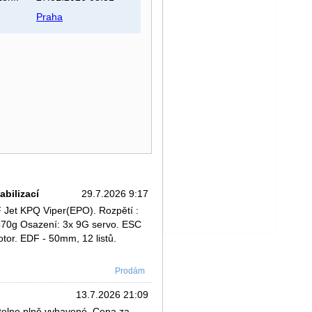
Praha
bilizací
29.7.2026 9:17
Jet KPQ Viper(EPO). Rozpětí :
470g Osazení: 3x 9G servo. ESC
or. EDF - 50mm, 12 listů.
Prodám
13.7.2026 21:09
telne plně vybavené. Cena za