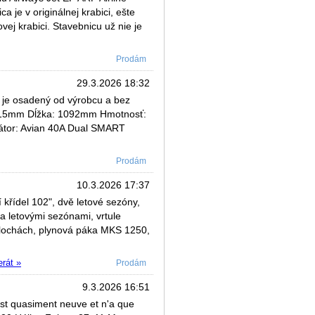
 je v originálnej krabici, ešte
ej krabici. Stavebnicu už nie je
Prodám
29.3.2026 18:32
 je osadený od výrobcu a bez
1615mm Dĺžka: 1092mm Hmotnosť:
átor: Avian 40A Dual SMART
Prodám
10.3.2026 17:37
křídel 102", dvě letové sezóny,
a letovými sezónami, vrtule
plochách, plynová páka MKS 1250,
erát »
Prodám
9.3.2026 16:51
st quasiment neuve et n'a que