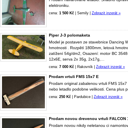
elektroniku.
cena:
1 500 Kč
|
Semily
|
Zobrazit inzerát »
Piper J-3 polomaketa
Model je postaven ze stavebnice Dancing W
hmotnosti . Rozpětí 1800mm, letová hmotn
zatížení 54g/dm2, Osazení: motor BC 354
12x6E, serva 2x 35g, 2x17g,…
cena:
7 000 Kč
|
Rakovník
|
Zobrazit inzerát »
Prodam vrtuli FMS 15x7 E
Prodam original zabalenou vrtuli FMS 15
nebo letadlo podobne velikosti. Cena plus 
cena:
250 Kč
|
Pardubice
|
Zobrazit inzerát »
Prodam novou drevenou vrtuli FALCON 1
Prodam novou nikdy neletanou ci namontova