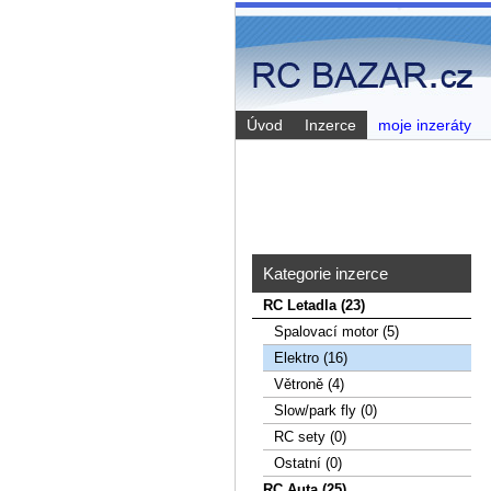
Úvod
Inzerce
moje inzeráty
Kategorie inzerce
RC Letadla (23)
Spalovací­ motor (5)
Elektro (16)
Větroně (4)
Slow/park fly (0)
RC sety (0)
Ostatní (0)
RC Auta (25)