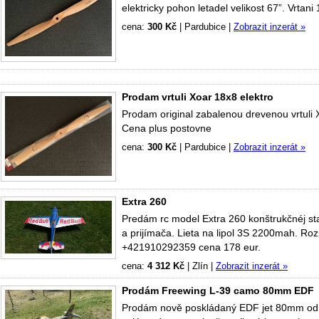
elektricky pohon letadel velikost 67”. Vrta
cena:
300 Kč
|
Pardubice
|
Zobrazit inzerát »
Prodam vrtuli Xoar 18x8 elektro
Prodam original zabalenou drevenou vrtuli
Cena plus postovne
cena:
300 Kč
|
Pardubice
|
Zobrazit inzerát »
Extra 260
Predám rc model Extra 260 konštrukčnéj st
a prijímača. Lieta na lipol 3S 2200mah. Ro
+421910292359 cena 178 eur.
cena:
4 312 Kč
|
Zlín
|
Zobrazit inzerát »
Prodám Freewing L-39 camo 80mm EDF
Prodám nově poskládaný EDF jet 80mm od F