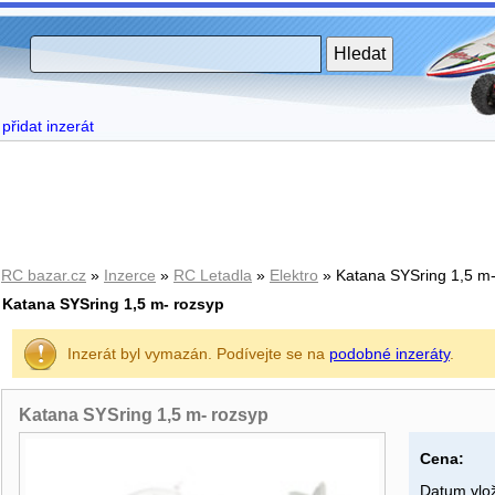
přidat inzerát
RC bazar.cz
»
Inzerce
»
RC Letadla
»
Elektro
» Katana SYSring 1,5 m-
Katana SYSring 1,5 m- rozsyp
Inzerát byl vymazán. Podívejte se na
podobné inzeráty
.
Katana SYSring 1,5 m- rozsyp
Cena:
Datum vlož