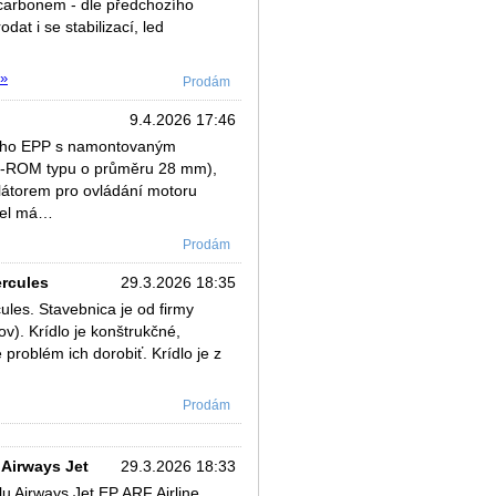
 carbonem - dle předchozího
t i se stabilizací, led
 »
Prodám
9.4.2026 17:46
ého EPP s namontovaným
D-ROM typu o průměru 28 mm),
látorem pro ovládání motoru
odel má…
Prodám
ercules
29.3.2026 18:35
les. Stavebnica je od firmy
). Krídlo je konštrukčné,
problém ich dorobiť. Krídlo je z
Prodám
Airways Jet
29.3.2026 18:33
 Airways Jet EP ARF Airline