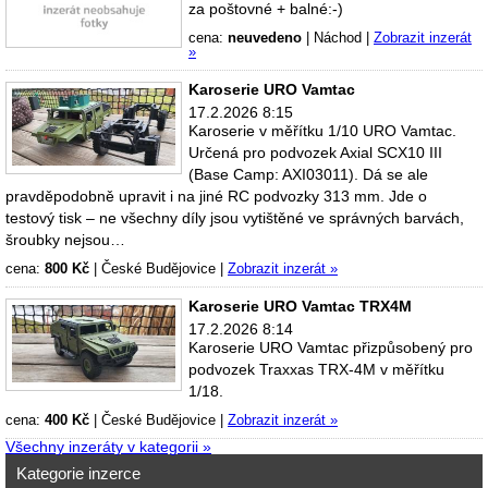
za poštovné + balné:-)
cena:
neuvedeno
|
Náchod
|
Zobrazit inzerát
»
Karoserie URO Vamtac
17.2.2026 8:15
Karoserie v měřítku 1/10 URO Vamtac.
Určená pro podvozek Axial SCX10 III
(Base Camp: AXI03011). Dá se ale
pravděpodobně upravit i na jiné RC podvozky 313 mm. Jde o
testový tisk – ne všechny díly jsou vytištěné ve správných barvách,
šroubky nejsou…
cena:
800 Kč
|
České Budějovice
|
Zobrazit inzerát »
Karoserie URO Vamtac TRX4M
17.2.2026 8:14
Karoserie URO Vamtac přizpůsobený pro
podvozek Traxxas TRX-4M v měřítku
1/18.
cena:
400 Kč
|
České Budějovice
|
Zobrazit inzerát »
Všechny inzeráty v kategorii »
Kategorie inzerce