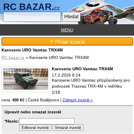
MENU
+
Přidat inzerát
Karoserie URO Vamtac TRX4M
RC bazar.cz
» Karoserie URO Vamtac TRX4M
Karoserie URO Vamtac TRX4M
17.2.2026 8:14
Karoserie URO Vamtac přizpůsobený pro
podvozek Traxxas TRX-4M v měřítku
1/18.
cena:
400 Kč
|
České Budějovice
|
Zobrazit inzerát »
Upravit nebo smazat inzerát
*Heslo: