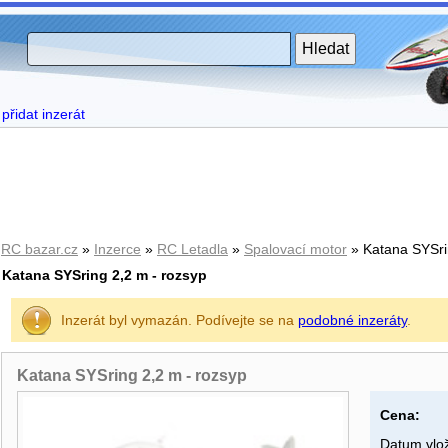
přidat inzerát
RC bazar.cz
»
Inzerce
»
RC Letadla
»
Spalovací­ motor
» Katana SYSri
Katana SYSring 2,2 m - rozsyp
Inzerát byl vymazán. Podívejte se na
podobné inzeráty
.
Katana SYSring 2,2 m - rozsyp
Cena:
Datum vlož