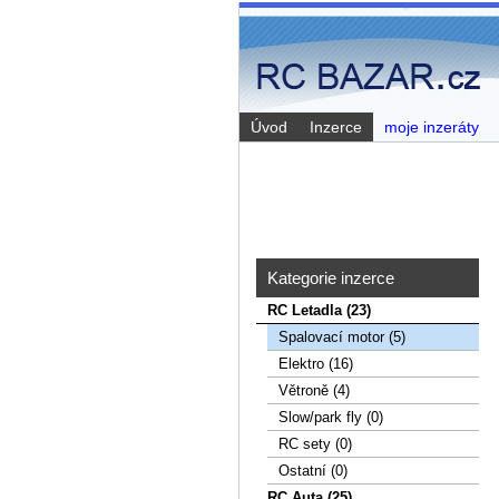
Úvod
Inzerce
moje inzeráty
Kategorie inzerce
RC Letadla (23)
Spalovací­ motor (5)
Elektro (16)
Větroně (4)
Slow/park fly (0)
RC sety (0)
Ostatní (0)
RC Auta (25)